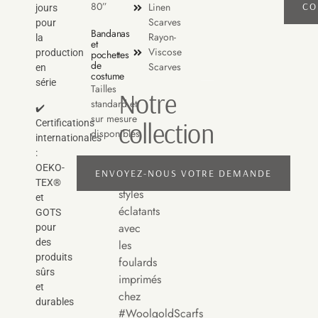
80”
Linen
CO
jours
Scarves
pour
Bandanas
Rayon-
la
et
Viscose
production
pochettes
de
Scarves
en
costume
série
Tailles
Notre
standard et
✔️
sur mesure
collection
Certifications
disponibles
internationales
:
Découvrez
OEKO-
ENVOYEZ-NOUS VOTRE DEMANDE
des
TEX®
styles
et
éclatants
GOTS
avec
pour
des
les
produits
foulards
sûrs
imprimés
et
chez
durables
#WoolgoldScarfs