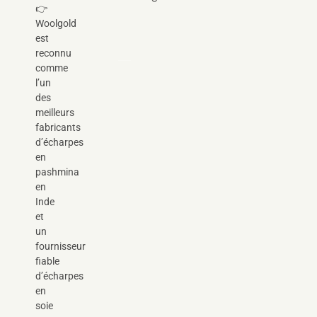
👉
Woolgold
est
reconnu
comme
l’un
des
meilleurs
fabricants
d’écharpes
en
pashmina
en
Inde
et
un
fournisseur
fiable
d’écharpes
en
soie