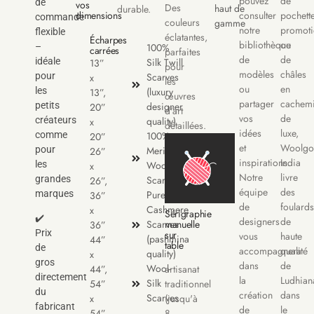
pouvez
de
de
vos
Des
haut de
durable.
dimensions
consulter
pochett
commande
couleurs
gamme
notre
promoti
flexible
éclatantes,
Écharpes
bibliothèque
ou
–
100%
carrées
parfaites
de
de
idéale
Silk Twill
13”
pour
modèles
châles
pour
Scarves
x
les
ou
en
les
(luxury
13”,
œuvres
partager
cachemi
petits
designer
20”
d'art
vos
de
créateurs
quality)
x
détaillées.
idées
luxe,
comme
100%
20”
et
Woolgo
pour
Merino
26”
inspirations.
India
les
Wool
x
Notre
livre
grandes
Scarves
26”,
équipe
des
marques
Pure
36”
de
foulards
Cashmere
x
Sérigraphie
✔️
designers
de
Scarves
manuelle
36”
Prix
sur
vous
haute
(pashmina
44”
table
de
accompagnera
qualité
quality)
x
gros
dans
de
Wool-
44”,
artisanat
directement
la
Ludhian
Silk
54”
traditionnel
du
création
dans
Scarves
x
(jusqu'à
fabricant
de
le
54”
8