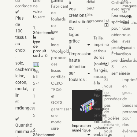
de
taille
gamme
des
détail
Collaborez
à
confiance
de
marques
Fabricant
peut
avec notre
vos
votre
de
✔️
de
être
fournisseur
créations,
foulard
mode
Plus
foulards
personnalisé
spécialisé
illustrations
internati
de
de
:
1.
pour
Que
ou
100
luxe
Sélectionnez
obtenir
vous
logos
le
tissus
Taille,
en
des
ayez
type
grâce
au
imprimé
Inde,
de
prototypes.
besoin
à
choix
produit
et tissu
Woolgold
Échantillon
de
l’impression
souhaité
:
Bords
propose
prêt dans
foulards
haute
soie,
(roulés,
des
3
en
définition
cachemire,
frangés,
tissus
semaines
soie
sur
laine,
cousus
certifiés
Si
imprim
foulards :
coton,
à la
OEKO-
vous
en
modal,
main)
TEX®
ne
gros,
lin
Étiquettes
et
possédez
de
et
et
GOTS,
pas
bandan
mélanges
marques
garantissant
de
personn
privées
une
modèles
pour
✔️
Étiquettes
mode
existants,
des
Impression
Quantité
volantes et
sûre
2.
numérique
vous
événeme
minimale
emballage
Sélectionnez
et