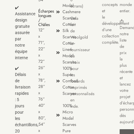
concepts
monde
Modal-
écrans)
✔️
et
entier.
Écharpes
Cashmere
Assistance
longues
le
Scarves
Cela
/
design
📩
développement
Cotton-
Châles
fait
gratuite
Demand
d’une
12”
Silk
de
assurée
notre
collection
x
Scarves
Woolgold
par
liste
complète.
71”,
Cotton-
le
notre
de
22”
Linen-
fournisseur
équipe
prix
x
Modal
de
interne
la
72”
Scarves
choix
plus
26”
100%
pour
✔️
récente
x
Super
les
Délais
et
78”,
Combed
foulards
de
lancez
28”
Cotton
imprimés
livraison
votre
x
Scarves
personnalisés
rapides
projet
76”
en
: 5
d’échar
40”
100%
Inde.
jours
personn
x
Micro
pour
dès
80”,
Modal
les
aujourd
54”
Scarves
échantillons,
x
Pure
20