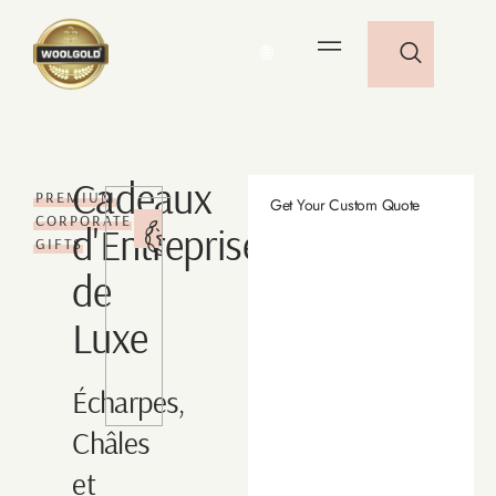
🌐
Cadeaux
PREMIUM
Get Your Custom Quote
4.9/5
CORPORATE
d'Entreprise
Rating
GIFTS
Rated
de
excellent
by
Luxe
corporate
clients
worldwide.
Écharpes,
Châles
et