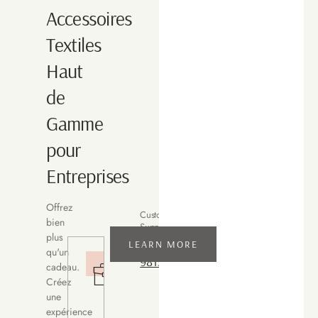
Accessoires
Textiles
Haut
de
Gamme
pour
Entreprises
Offrez
Customer
bien
Support
plus
+91
LEARN MORE
qu'un
68k+
9815030847
cadeau.
Happy
Créez
Clients
une
Delivering
expérience