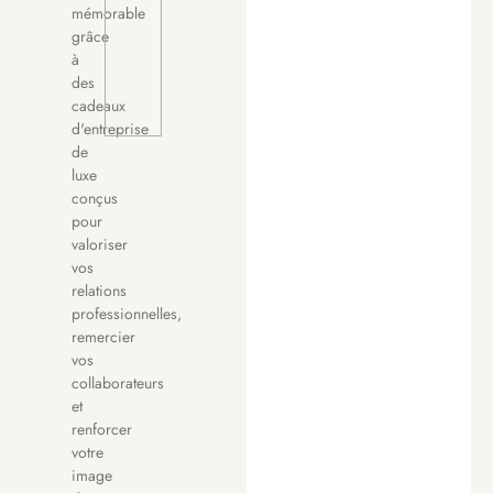
luxury
mémorable
gifting
grâce
experiences
à
across 30+
des
countries.
cadeaux
d'entreprise
de
luxe
conçus
pour
valoriser
vos
relations
professionnelles,
remercier
vos
collaborateurs
et
renforcer
votre
image