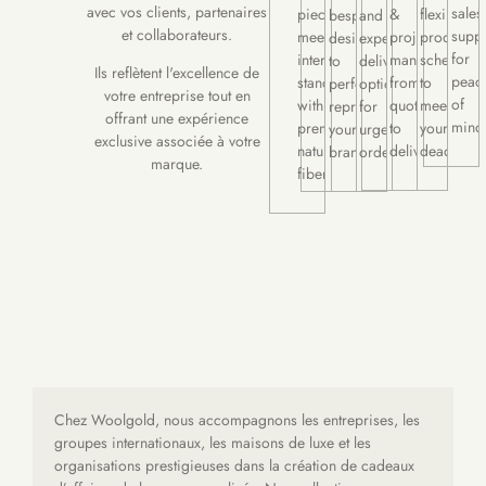
avec vos clients, partenaires
sales
piece
&
flexible
bespoke
and
et collaborateurs.
suppo
meets
project
productio
designs
expedited
for
international
management
schedules
to
delivery
Ils reflètent l'excellence de
peac
standards
from
to
perfectly
options
votre entreprise tout en
of
with
quote
meet
represent
for
offrant une expérience
mind
premium
to
your
your
urgent
exclusive associée à votre
natural
delivery.
deadlines
brand.
orders.
marque.
fibers.
Chez Woolgold, nous accompagnons les entreprises, les
groupes internationaux, les maisons de luxe et les
organisations prestigieuses dans la création de cadeaux