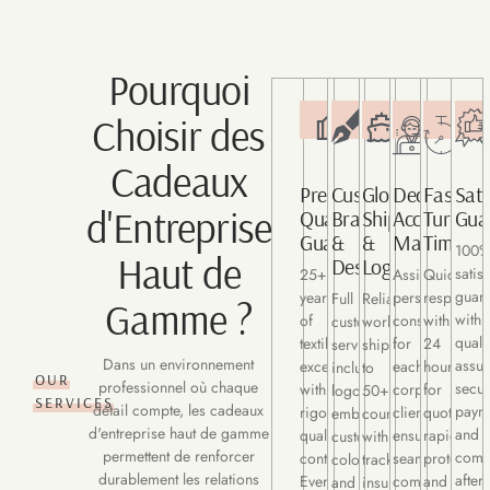
Pourquoi
Choisir des
Cadeaux
Premium
Custom
Global
Dedicated
Fast
Sati
d'Entreprise
Quality
Branding
Shipping
Account
Turnar
Gua
Guaranteed
&
&
Manageme
Times
100
Haut de
Design
Logistics
satis
25+
Assigned
Quick
guara
years
personal
response
Full
Reliable
Gamme ?
with
of
consultant
within
customization
worldwide
quali
textile
for
24
services
shipping
Dans un environnement
assur
excellence
each
hours
including
to
OUR
professionnel où chaque
secu
with
corporate
for
logo
50+
SERVICES
détail compte, les cadeaux
paym
rigorous
client,
quotes,
embroidery,
countries
d'entreprise haut de gamme
and
quality
ensuring
rapid
custom
with
permettent de renforcer
comp
control.
seamless
prototypin
colors,
tracking,
durablement les relations
after-
Every
communicatio
and
and
insurance,